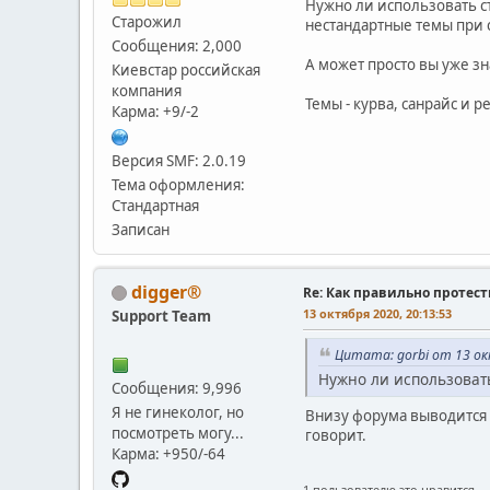
Нужно ли использовать с
Старожил
нестандартные темы при 
Сообщения: 2,000
А может просто вы уже зн
Киевстар российская
компания
Темы - курва, санрайс и р
Карма: +9/-2
Версия SMF: 2.0.19
Тема оформления:
Стандартная
Записан
digger®
Re: Как правильно протес
13 октября 2020, 20:13:53
Support Team
Цитата: gorbi от 13 ок
Нужно ли использоват
Сообщения: 9,996
Я не гинеколог, но
Внизу форума выводится 
посмотреть могу...
говорит.
Карма: +950/-64
1 пользователю это нравится.