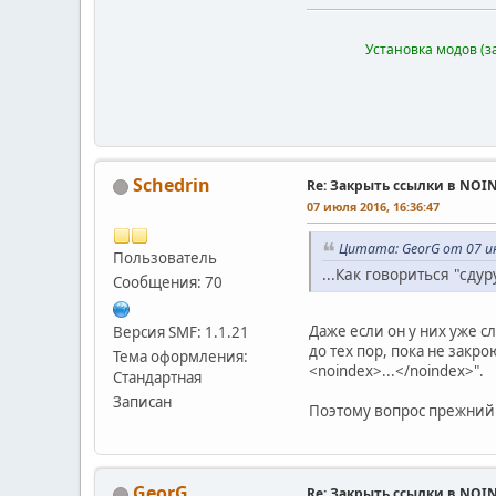
Установка модов (з
Schedrin
Re: Закрыть ссылки в NOI
07 июля 2016, 16:36:47
Цитата: GeorG от 07 ию
Пользователь
...Как говориться "сду
Сообщения: 70
Даже если он у них уже с
Версия SMF: 1.1.21
до тех пор, пока не закр
Тема оформления:
<noindex>...</noindex>".
Стандартная
Записан
Поэтому вопрос прежний
GeorG
Re: Закрыть ссылки в NOI