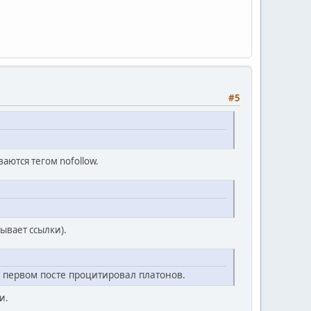
#5
аются тегом nofollow.
рывает ссылки).
в первом посте процитировал платонов.
и.