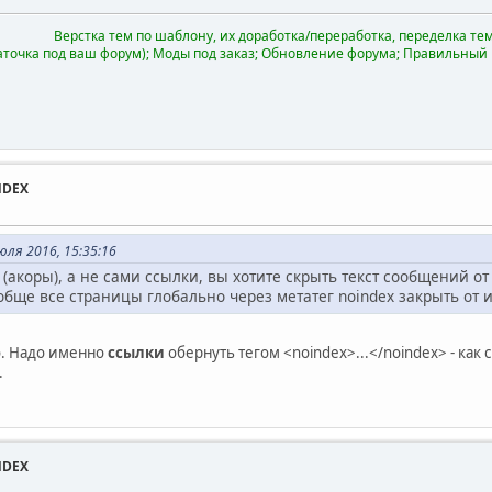
Верстка тем по шаблону, их доработка/переработка, переделка тем 
аточка под ваш форум); Моды под заказ; Обновление форума; Правильный
NDEX
ля 2016, 15:35:16
 (акоры), а не сами ссылки, вы хотите скрыть текст сообщений от
ообще все страницы глобально через метатег noindex закрыть от
о. Надо именно
ссылки
обернуть тегом <noindex>...</noindex> - как 
.
NDEX