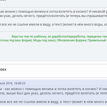
- как можно с помощью веника и лотка взлететь в космос? И никакой 
ан указ, делать нечего, придётся взлетать (и теперь вы спрашиваете
 все же не ссылки имели в виду, а текст (может в нём много воды, к
Верстка тем по шаблону, их доработка/переработка, переделка тем 
аточка под ваш форум); Моды под заказ; Обновление форума; Правильный
NDEX
ля 2016, 16:46:33
да - как можно с помощью веника и лотка взлететь в космос? И ни
ипа, выше был дан указ, делать нечего, придётся взлетать (и теп
они все же не ссылки имели в виду, а текст (может в нём много в