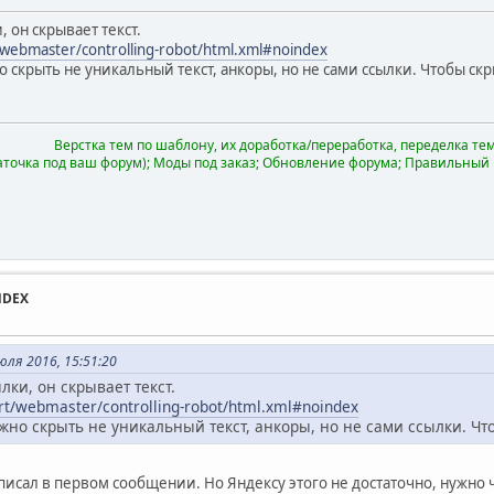
, он скрывает текст.
/webmaster/controlling-robot/html.xml#noindex
скрыть не уникальный текст, анкоры, но не сами ссылки. Чтобы скры
Верстка тем по шаблону, их доработка/переработка, переделка тем 
аточка под ваш форум); Моды под заказ; Обновление форума; Правильный
NDEX
ля 2016, 15:51:20
лки, он скрывает текст.
ort/webmaster/controlling-robot/html.xml#noindex
но скрыть не уникальный текст, анкоры, но не сами ссылки. Чтоб
аписал в первом сообщении. Но Яндексу этого не достаточно, нужно 