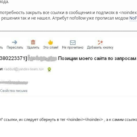
пода.
потребность закрыть все ссылки в сообщения и подписях в <noindex>
о решения так и не нашел. Атрибут nofollow уже прописал модом
NoFo
__________________________________________________________________________