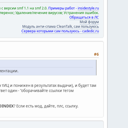
с версии smf 1.1 на smf 2.0.
Примеры работ -
insidestyle.ru
 перенос; Удаление/лечение вирусов; Устранения ошибок.
Обращаться в ЛС
Мой форум
Модуль анти-спама CleanTalk, сам пользуюсь
Сервера которыми сам пользуюсь - cadedic.ru
#6
ументации.
н тИЦ и понижен в результатах выдачи), и будет там
твет один - "оборачивайте ссылки тегом
NOINDEX
? Если есть мод, дайте, плс, ссылку.