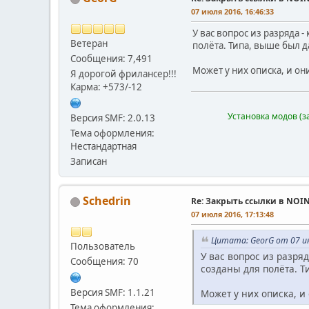
07 июля 2016, 16:46:33
У вас вопрос из разряда 
Ветеран
полёта. Типа, выше был д
Сообщения: 7,491
Может у них описка, и они
Я дорогой фрилансер!!!
Карма: +573/-12
Установка модов (з
Версия SMF: 2.0.13
Тема оформления:
Нестандартная
Записан
Schedrin
Re: Закрыть ссылки в NOI
07 июля 2016, 17:13:48
Цитата: GeorG от 07 ию
Пользователь
У вас вопрос из разря
Сообщения: 70
созданы для полёта. Т
Версия SMF: 1.1.21
Может у них описка, и 
Тема оформления: