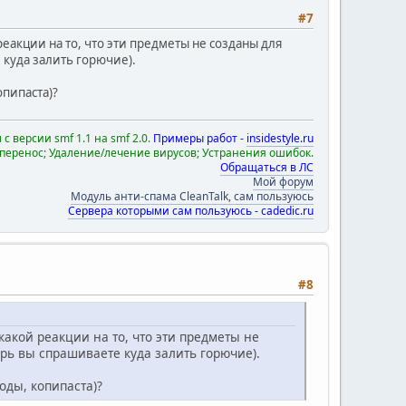
#7
реакции на то, что эти предметы не созданы для
 куда залить горючие).
опипаста)?
с версии smf 1.1 на smf 2.0.
Примеры работ -
insidestyle.ru
 перенос; Удаление/лечение вирусов; Устранения ошибок.
Обращаться в ЛС
Мой форум
Модуль анти-спама CleanTalk, сам пользуюсь
Сервера которыми сам пользуюсь - cadedic.ru
#8
какой реакции на то, что эти предметы не
ерь вы спрашиваете куда залить горючие).
оды, копипаста)?