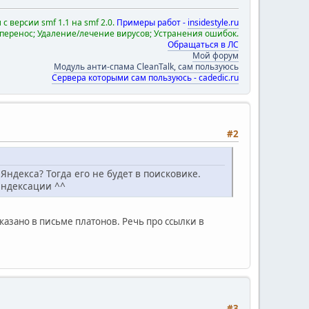
с версии smf 1.1 на smf 2.0.
Примеры работ -
insidestyle.ru
 перенос; Удаление/лечение вирусов; Устранения ошибок.
Обращаться в ЛС
Мой форум
Модуль анти-спама CleanTalk, сам пользуюсь
Сервера которыми сам пользуюсь - cadedic.ru
#2
 Яндекса? Тогда его не будет в поисковике.
 индексации ^^
сказано в письме платонов. Речь про ссылки в
#3