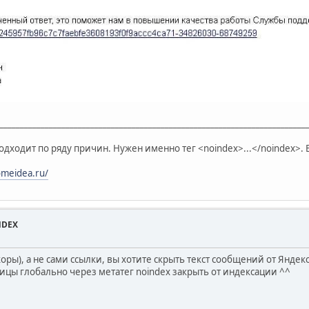
__________________________________________________________________________
одходит по ряду причин. Нужен именно тег <noindex>...</noindex>. 
omeidea.ru/
NDEX
коры), а не сами ссылки, вы хотите скрыть текст сообщений от Яндекса
ицы глобально через метатег noindex закрыть от индексации ^^