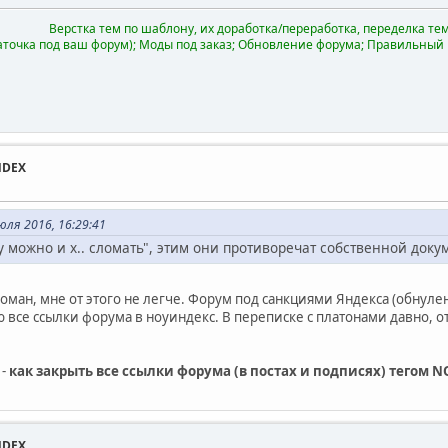
Верстка тем по шаблону, их доработка/переработка, переделка тем 
аточка под ваш форум); Моды под заказ; Обновление форума; Правильный
NDEX
ля 2016, 16:29:41
ру можно и х.. сломать", этим они противоречат собственной док
ломан, мне от этого не легче. Форум под санкциями Яндекса (обнуле
ою все ссылки форума в ноуиндекс. В переписке с платонами давно, о
 -
как закрыть все ссылки форума (в постах и подписях) тегом 
NDEX