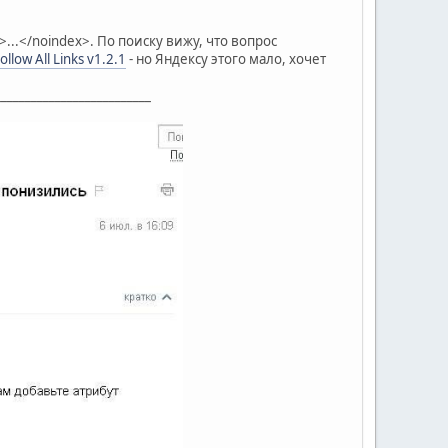
...</noindex>. По поиску вижу, что вопрос
llow All Links v1.2.1
- но Яндексу этого мало, хочет
__________________________