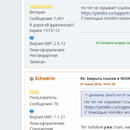
Но тег не скрывает ссылки
Ветеран
https://yandex.ru/support
С помощью noindex можно 
Сообщения: 7,491
Я дорогой фрилансер!!!
Карма: +573/-12
Установка модов (з
Версия SMF: 2.0.13
Тема оформления:
Нестандартная
Записан
Schedrin
Re: Закрыть ссылки в NOI
07 июля 2016, 16:01:58
Цитата: GeorG от 07 ию
Пользователь
Но тег не скрывает ссы
Сообщения: 70
https://yandex.ru/supp
С помощью noindex мож
Версия SMF: 1.1.21
Тема оформления:
Тег nofollow
уже
стоит, н
Стандартная