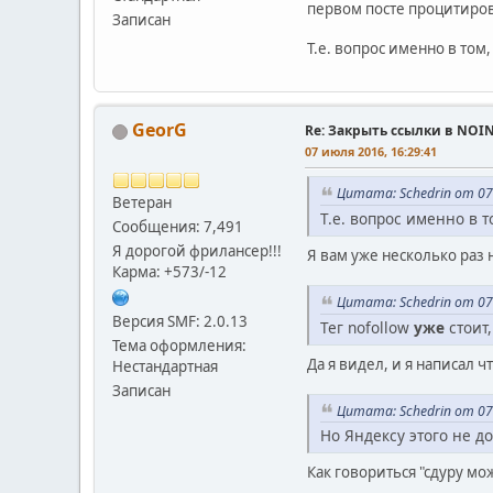
первом посте процитиров
Записан
Т.е. вопрос именно в том,
GeorG
Re: Закрыть ссылки в NOI
07 июля 2016, 16:29:41
Цитата: Schedrin от 07
Ветеран
Т.е. вопрос именно в т
Сообщения: 7,491
Я дорогой фрилансер!!!
Я вам уже несколько раз 
Карма: +573/-12
Цитата: Schedrin от 07
Версия SMF: 2.0.13
Тег nofollow
уже
стоит
Тема оформления:
Да я видел, и я написал ч
Нестандартная
Записан
Цитата: Schedrin от 07
Но Яндексу этого не д
Как говориться "сдуру мо