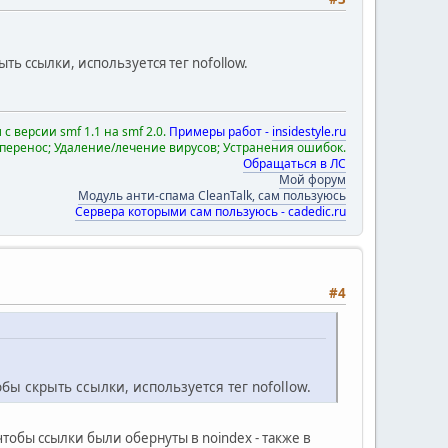
ть ссылки, используется тег nofollow.
с версии smf 1.1 на smf 2.0.
Примеры работ -
insidestyle.ru
 перенос; Удаление/лечение вирусов; Устранения ошибок.
Обращаться в ЛС
Мой форум
Модуль анти-спама CleanTalk, сам пользуюсь
Сервера которыми сам пользуюсь - cadedic.ru
#4
ы скрыть ссылки, используется тег nofollow.
чтобы ссылки были обернуты в noindex - также в