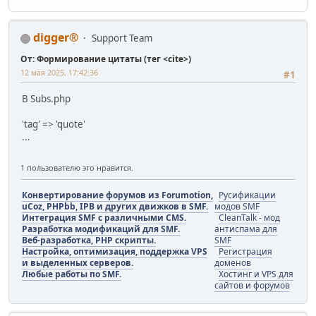
digger®
Support Team
От: Формирование цитаты (тег <cite>)
12 мая 2025, 17:42:36
#1
В Subs.php
'tag' => 'quote'
...
1 пользователю это нравится.
Конвертирование форумов из Forumotion,
Русификации
uCoz, PHPbb, IPB и других движков в SMF.
модов SMF
Интеграция SMF с различными CMS.
CleanTalk - мод
Разработка модификаций для SMF.
антиспама для
Веб-разработка, PHP скрипты.
SMF
Настройка, оптимизация, поддержка VPS
Регистрация
и выделенных серверов.
доменов
Любые работы по SMF.
Хостинг и VPS для
сайтов и форумов