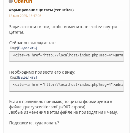
Obarun
Формирование цитаты (тег <cite>)
12 мая 2025, 15:47:03
Задача состоит в том, чтобы изменить тег <cite> внутри
цитаты.
Сейчас он выглядит так:
Код
Выделить
<cite><a href="http://localhost/index.php?msg=4">Цитата: 
Необходимо привести его к виду:
Код
Выделить
<cite><a href="http://localhost/index.php?msg=4">admin</a
Если я правильно понимаю, то цитата формируется в
файле jquery.sceditor.smf.js (907 строка).
Любые изменения в этом файле не приводят ни к чему.
Подскажите, куда копать?