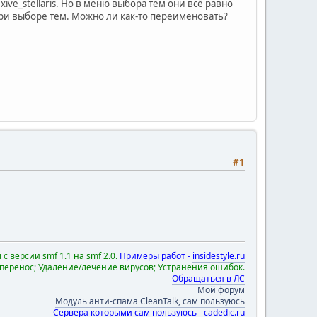
xive_stellaris. Но в меню выбора тем они всё равно
при выборе тем. Можно ли как-то переименовать?
#1
с версии smf 1.1 на smf 2.0.
Примеры работ -
insidestyle.ru
 перенос; Удаление/лечение вирусов; Устранения ошибок.
Обращаться в ЛС
Мой форум
Модуль анти-спама CleanTalk, сам пользуюсь
Сервера которыми сам пользуюсь - cadedic.ru