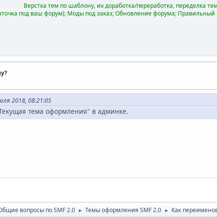
Верстка тем по шаблону, их доработка/переработка, переделка тем 
аточка под ваш форум); Моды под заказ; Обновление форума; Правильный
му?
ля 2018, 08:21:05
"Текущая тема оформления" в админке.
Общие вопросы по SMF 2.0
Темы оформления SMF 2.0
Как переименов
►
►