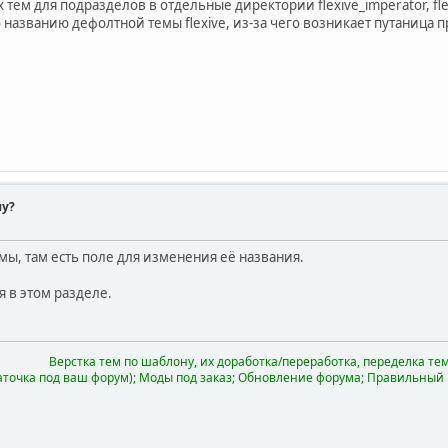
 тем для подразделов в отдельные директории flexive_imperator, fle
 названию дефолтной темы flexive, из-за чего возникает путаница 
му?
мы, там есть поле для изменения её названия.
 в этом разделе.
Верстка тем по шаблону, их доработка/переработка, переделка тем 
аточка под ваш форум); Моды под заказ; Обновление форума; Правильный