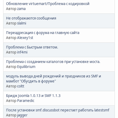
Обновление virtuemart/Проблема с кодировкой
Автор
zama
Не отображаются сообщения
Автор
slalmi
Переадресация с форума на главную сайта
Автор
Alexey1st
Проблема с Быстрым ответом.
Автор
inf4mi
Проблема с созданием каталогов при установке моста.
Автор
Equilibrium
модуль вывода дней рождений и праздников из SMF и
мамбот "Обусдить в форуме"
Автор
coltt
Бридж Joomla 1.0.13 и SMF 1.1.3
Автор
Paramedic
После установки smf.discussbot перестает работать latestsmf
Автор
jagger