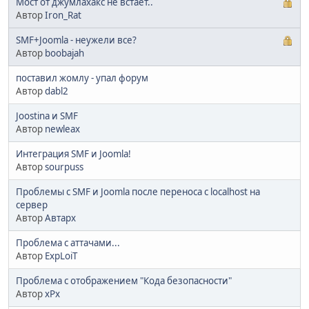
Мост от джумлахакс не встает..
Автор
Iron_Rat
SMF+Joomla - неужели все?
Автор
boobajah
поставил жомлу - упал форум
Автор
dabl2
Joostina и SMF
Автор
newleax
Интеграция SMF и Joomla!
Автор
sourpuss
Проблемы с SMF и Joomla после переноса с localhost на
сервер
Автор
Автарх
Проблема с аттачами...
Автор
ExpLoiT
Проблема с отображением "Кода безопасности"
Автор
xPx