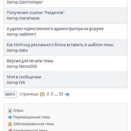
Автор
Шелтопорог
Получение ссылки "Разделов"
Автор
maramasas
я удалил единственного админстратора на форуме
Автор
vadiimm1
Как html-код рекламного блока вставить в шаблон темы
Автор
dako
Версия для печати темы
Автор
Nemo000
html в сообщении
Автор
IVA
2
3
...
32
Страницы
1
ВВЕРХ
Опрос
Перемещенная тема
Заблокированная тема
Закрепленная тема