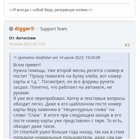
<<Я всегда с собой беру, резервную копию.>>
digger®
Support Team
От: Антиспам
16 июля 2023, 22:11:01
#3
Цитата: donfisher от 14 июля 2023, 19:20:09
Всем привет!
Нужна помощь. Уже второй месяц регится спамер и
постит "Прошу помогите на булку хлеба, вот номер
карты и т.д.". Посмотрел, он все форумы рунета
засрал. Понятно, что работает на автомате, не
руками.
Я уже все перепробовал. Капчу и текстовые вопросы
обходит легко. Даже в его шаблонном посте номер
карты беру заменяю в "Нецензурные слова" на
слово "Спам". В итоге при следующем заходе в его
посте номер карты уже представлен с тире. То есть,
обходит даже такое.
От cleantalk ушел больше года назад, так как в спам
попадали нормальные пользователи, даже сам как