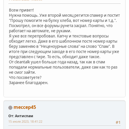
Всем привет!
Нужна помощь. Уже второй месяц регится спамер и постит
"Прошу помогите на булку хлеба, вот номер карты и т.д.".
Посмотрел, он все форумы рунета засрал. Понятно, что
работает на автомате, не руками.
Я уже все перепробовал. Капчу и текстовые вопросы
обходит легко. Даже в его шаблонном посте номер карты
беру заменяю в "Нецензурные слова" на слово "Спам". В
итоге при следующем заходе в его посте номер карты уже
представлен с тире. То есть, обходит даже такое.
От cleantalk ушел больше года назад, так как в спам
попадали нормальные пользователи, даже сам как то раз
не смог зайти.
Что посоветуете?
Заранее благодарен.
meccep45
От: Антиспам
15 июля 2023, 18:41:22
#1