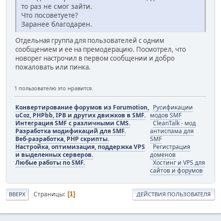
то раз не смог зайти.
Что посоветуете?
Заранее благодарен.
Отдельная группа для пользователей с одним
сообщением и ее на премодерацию. Посмотрел, что
новорег настрочил в первом сообщении и добро
пожаловать или пинка.
1 пользователю это нравится.
Конвертирование форумов из Forumotion,
Русификации
uCoz, PHPbb, IPB и других движков в SMF.
модов SMF
Интеграция SMF с различными CMS.
CleanTalk - мод
Разработка модификаций для SMF.
антиспама для
Веб-разработка, PHP скрипты.
SMF
Настройка, оптимизация, поддержка VPS
Регистрация
и выделенных серверов.
доменов
Любые работы по SMF.
Хостинг и VPS для
сайтов и форумов
Страницы
1
ВВЕРХ
ДЕЙСТВИЯ ПОЛЬЗОВАТЕЛЯ