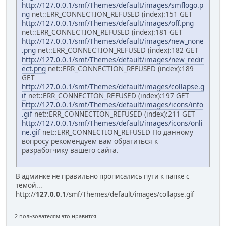
http://127.0.0.1/smf/Themes/default/images/smflogo.p
ng
net::ERR_CONNECTION_REFUSED (index):151 GET
http://127.0.0.1/smf/Themes/default/images/off.png
net::ERR_CONNECTION_REFUSED (index):181 GET
http://127.0.0.1/smf/Themes/default/images/new_none
.png
net::ERR_CONNECTION_REFUSED (index):182 GET
http://127.0.0.1/smf/Themes/default/images/new_redir
ect.png
net::ERR_CONNECTION_REFUSED (index):189
GET
http://127.0.0.1/smf/Themes/default/images/collapse.g
if
net::ERR_CONNECTION_REFUSED (index):197 GET
http://127.0.0.1/smf/Themes/default/images/icons/info
.gif
net::ERR_CONNECTION_REFUSED (index):211 GET
http://127.0.0.1/smf/Themes/default/images/icons/onli
ne.gif
net::ERR_CONNECTION_REFUSED По данному
вопросу рекомендуем вам обратиться к
разработчику вашего сайта.
В админке не правильно прописались пути к папке с
темой...
http://
127.0.0.1
/smf/Themes/default/images/collapse.gif
2 пользователям это нравится.