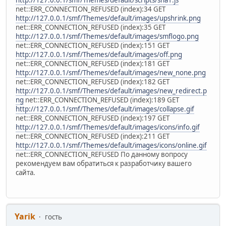
http://127.0.0.1/smf/Themes/default/scripts/sha1.js
net::ERR_CONNECTION_REFUSED (index):34 GET
http://127.0.0.1/smf/Themes/default/images/upshrink.png
net::ERR_CONNECTION_REFUSED (index):35 GET
http://127.0.0.1/smf/Themes/default/images/smflogo.png
net::ERR_CONNECTION_REFUSED (index):151 GET
http://127.0.0.1/smf/Themes/default/images/off.png
net::ERR_CONNECTION_REFUSED (index):181 GET
http://127.0.0.1/smf/Themes/default/images/new_none.png
net::ERR_CONNECTION_REFUSED (index):182 GET
http://127.0.0.1/smf/Themes/default/images/new_redirect.p
ng
net::ERR_CONNECTION_REFUSED (index):189 GET
http://127.0.0.1/smf/Themes/default/images/collapse.gif
net::ERR_CONNECTION_REFUSED (index):197 GET
http://127.0.0.1/smf/Themes/default/images/icons/info.gif
net::ERR_CONNECTION_REFUSED (index):211 GET
http://127.0.0.1/smf/Themes/default/images/icons/online.gif
net::ERR_CONNECTION_REFUSED По данному вопросу
рекомендуем вам обратиться к разработчику вашего
сайта.
Yarik
гость