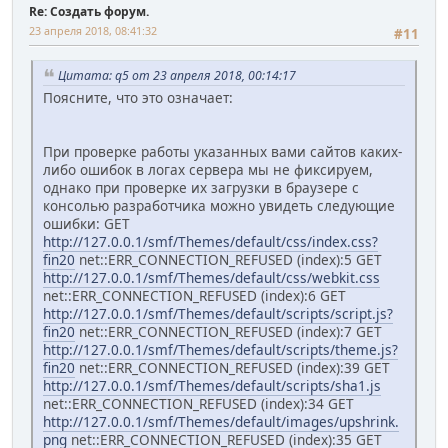
Re: Создать форум.
23 апреля 2018, 08:41:32
#11
Цитата: q5 от 23 апреля 2018, 00:14:17
Поясните, что это означает:
При проверке работы указанных вами сайтов каких-
либо ошибок в логах сервера мы не фиксируем,
однако при проверке их загрузки в браузере с
консолью разработчика можно увидеть следующие
ошибки: GET
http://127.0.0.1/smf/Themes/default/css/index.css?
fin20
net::ERR_CONNECTION_REFUSED (index):5 GET
http://127.0.0.1/smf/Themes/default/css/webkit.css
net::ERR_CONNECTION_REFUSED (index):6 GET
http://127.0.0.1/smf/Themes/default/scripts/script.js?
fin20
net::ERR_CONNECTION_REFUSED (index):7 GET
http://127.0.0.1/smf/Themes/default/scripts/theme.js?
fin20
net::ERR_CONNECTION_REFUSED (index):39 GET
http://127.0.0.1/smf/Themes/default/scripts/sha1.js
net::ERR_CONNECTION_REFUSED (index):34 GET
http://127.0.0.1/smf/Themes/default/images/upshrink.
png
net::ERR_CONNECTION_REFUSED (index):35 GET