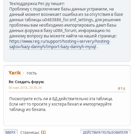
Техподдержка Рег.ру пишет:
Проблему с подключение базы данных устранили, на
данный момент возникает ошибка из-за отсутствия в базе
данных таблицы u0483886_for.smf_settings, для решения
проблемы вам необходимо импортировать дамп базы
данных форума в базу u086_forum, информацию по
данному вопросу вы можете найти на нашей странице:
https://www.reg.ru/support/hosting-i-servery/hosting-
sajtov/bazy-dannyh/Import-bazy-dannyh-mysql
.
Yarik
гость
Re: Создать форум.
06 мая 2018, 20:36:24
#14
Посмотрите есть ли в БД действительно эта таблица.
Если нет то просите у хостера бекап и импортируйте
таблицу из бекапа.
Страницы
1
ВВЕРХ
ДЕЙСТВИЯ ПОЛЬЗОВАТЕЛЯ