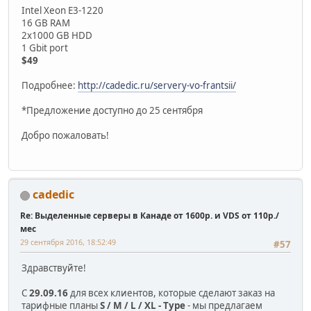
Intel Xeon E3-1220
16 GB RAM
2х1000 GB HDD
1 Gbit port
$49
Подробнее:
http://cadedic.ru/servery-vo-frantsii/
*Предложение доступно до 25 сентября
Добро пожаловать!
cadedic
Re: Выделенные серверы в Канаде от 1600р. и VDS от 110р./
мес
29 сентября 2016, 18:52:49
#57
Здравствуйте!
С
29.09.16
для всех клиентов, которые сделают заказ на
тарифные планы
S / M / L / XL - Type
- мы предлагаем