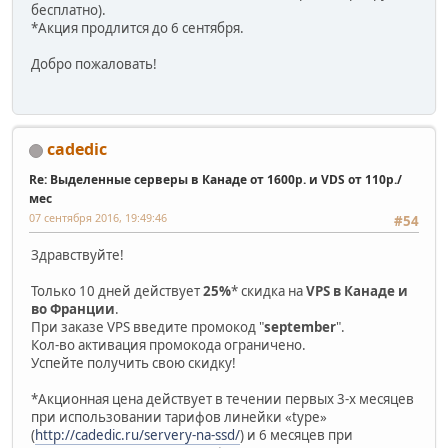
бесплатно).
*Акция продлится до 6 сентября.
Добро пожаловать!
cadedic
Re: Выделенные серверы в Канаде от 1600р. и VDS от 110р./
мес
07 сентября 2016, 19:49:46
#54
Здравствуйте!
Только 10 дней действует
25%
* скидка на
VPS в Канаде и
во Франции
.
При заказе VPS введите промокод "
september
".
Кол-во активация промокода ограничено.
Успейте получить свою скидку!
*Акционная цена действует в течении первых 3-х месяцев
при использовании тарифов линейки «type»
(
http://cadedic.ru/servery-na-ssd/
) и 6 месяцев при