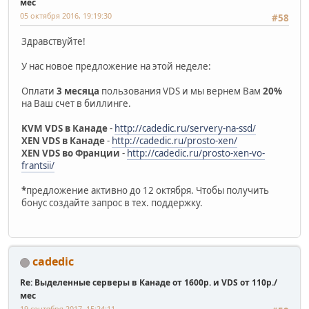
мес
05 октября 2016, 19:19:30
#58
Здравствуйте!
У нас новое предложение на этой неделе:
Оплати
3 месяца
пользования VDS и мы вернем Вам
20%
на Ваш счет в биллинге.
KVM VDS в Канаде
-
http://cadedic.ru/servery-na-ssd/
XEN VDS в Канаде
-
http://cadedic.ru/prosto-xen/
XEN VDS во Франции
-
http://cadedic.ru/prosto-xen-vo-
frantsii/
*
предложение активно до 12 октября. Чтобы получить
бонус создайте запрос в тех. поддержку.
cadedic
Re: Выделенные серверы в Канаде от 1600р. и VDS от 110р./
мес
19 сентября 2017, 15:24:11