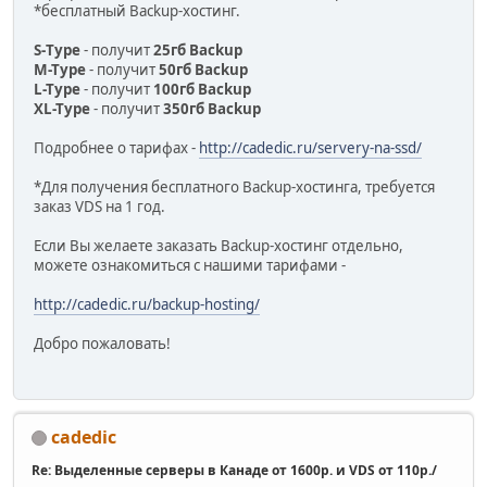
*бесплатный Backup-хостинг.
S-Тype
- получит
25гб Backup
M-Type
- получит
50гб Backup
L-Type
- получит
100гб Backup
XL-Type
- получит
350гб Backup
Подробнее о тарифах -
http://cadedic.ru/servery-na-ssd/
*Для получения бесплатного Backup-хостинга, требуется
заказ VDS на 1 год.
Если Вы желаете заказать Backup-хостинг отдельно,
можете ознакомиться с нашими тарифами -
http://cadedic.ru/backup-hosting/
Добро пожаловать!
cadedic
Re: Выделенные серверы в Канаде от 1600р. и VDS от 110р./