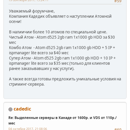
#59
Уважаемый форумчане,
Компания Кадедик объявляет о наступлении Атомной
осени!
В налиичии более 10 атомов по специальной цене.
Чистый Атом - Atom d525 2gb ram 1x1000 gb HDD за $30
мес
Комбо Атом - Atom d525 2gb ram 1x1000 gb HDD + 5 IP +
ispmanager lite всего за $40 мес
Супер Атом - Atom d525 2gb ram 1x1000 gb HDD + 10 IP +
ispmanager lite всего за $35 мес (только для клиентов
ранее заказывавших у нас услуги).
А также всегда готовы предложить уникальные условия на
стриминг-сервера.
cadedic
Re: Выделенные серверы в Канаде от 1600р. и VDS от 110р./
мес
04 октября 2017, 21:08:06
#60