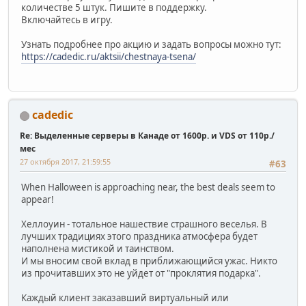
количестве 5 штук. Пишите в поддержку.
Включайтесь в игру.
Узнать подробнее про акцию и задать вопросы можно тут:
https://cadedic.ru/aktsii/chestnaya-tsena/
cadedic
Re: Выделенные серверы в Канаде от 1600р. и VDS от 110р./
мес
27 октября 2017, 21:59:55
#63
When Halloween is approaching near, the best deals seem to
appear!
Хеллоуин - тотальное нашествие страшного веселья. В
лучших традициях этого праздника атмосфера будет
наполнена мистикой и таинством.
И мы вносим свой вклад в приближающийся ужас. Никто
из прочитавших это не уйдет от "проклятия подарка".
Каждый клиент заказавший виртуальный или