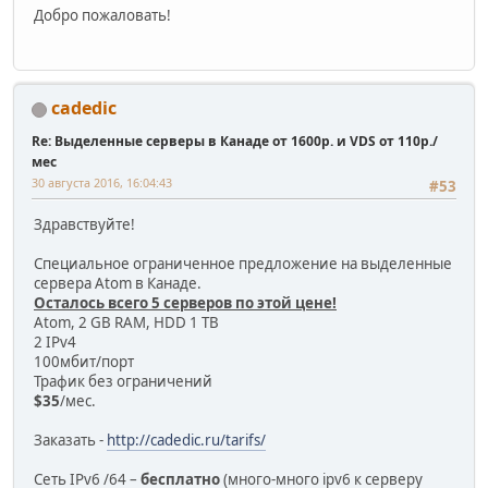
Добро пожаловать!
cadedic
Re: Выделенные серверы в Канаде от 1600р. и VDS от 110р./
мес
30 августа 2016, 16:04:43
#53
Здравствуйте!
Специальное ограниченное предложение на выделенные
сервера Atom в Канаде.
Осталось всего 5 серверов по этой цене!
Atom, 2 GB RAM, HDD 1 TB
2 IPv4
100мбит/порт
Трафик без ограничений
$35
/мес.
Заказать -
http://cadedic.ru/tarifs/
Сеть IPv6 /64 –
бесплатно
(много-много ipv6 к серверу