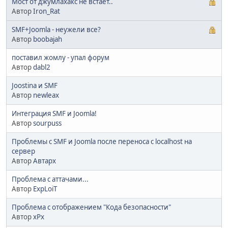
Мост от джумлахакс не встает..
Автор
Iron_Rat
SMF+Joomla - неужели все?
Автор
boobajah
поставил жомлу - упал форум
Автор
dabl2
Joostina и SMF
Автор
newleax
Интеграция SMF и Joomla!
Автор
sourpuss
Проблемы с SMF и Joomla после переноса с localhost на
сервер
Автор
Автарх
Проблема с аттачами...
Автор
ExpLoiT
Проблема с отображением "Кода безопасности"
Автор
xPx