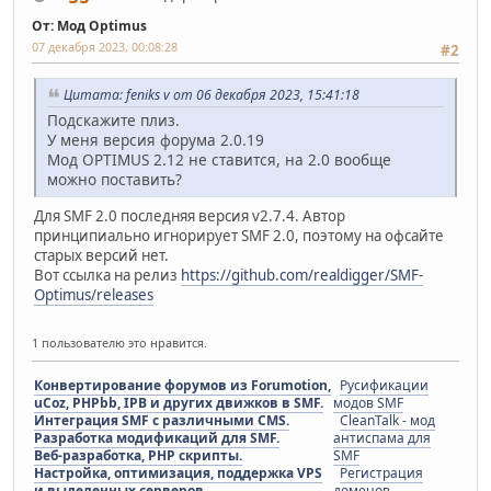
От: Мод Optimus
07 декабря 2023, 00:08:28
#2
Цитата: feniks v от 06 декабря 2023, 15:41:18
Подскажите плиз.
У меня версия форума 2.0.19
Мод OPTIMUS 2.12 не ставится, на 2.0 вообще
можно поставить?
Для SMF 2.0 последняя версия v2.7.4. Автор
принципиально игнорирует SMF 2.0, поэтому на офсайте
старых версий нет.
Вот ссылка на релиз
https://github.com/realdigger/SMF-
Optimus/releases
1 пользователю это нравится.
Конвертирование форумов из Forumotion,
Русификации
uCoz, PHPbb, IPB и других движков в SMF.
модов SMF
Интеграция SMF с различными CMS.
CleanTalk - мод
Разработка модификаций для SMF.
антиспама для
Веб-разработка, PHP скрипты.
SMF
Настройка, оптимизация, поддержка VPS
Регистрация
и выделенных серверов.
доменов