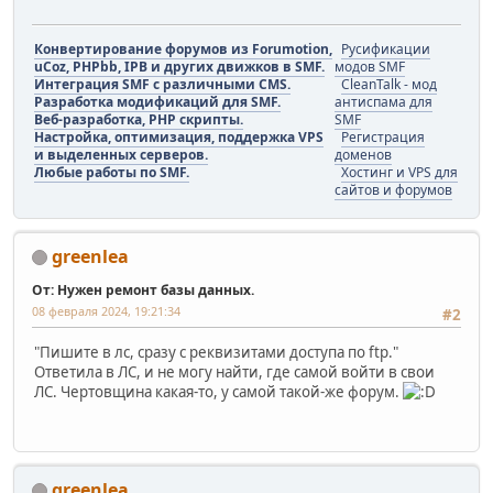
Конвертирование форумов из Forumotion,
Русификации
uCoz, PHPbb, IPB и других движков в SMF.
модов SMF
Интеграция SMF с различными CMS.
CleanTalk - мод
Разработка модификаций для SMF.
антиспама для
Веб-разработка, PHP скрипты.
SMF
Настройка, оптимизация, поддержка VPS
Регистрация
и выделенных серверов.
доменов
Любые работы по SMF.
Хостинг и VPS для
сайтов и форумов
greenlea
От: Нужен ремонт базы данных.
08 февраля 2024, 19:21:34
#2
"Пишите в лс, сразу с реквизитами доступа по ftp."
Ответила в ЛС, и не могу найти, где самой войти в свои
ЛС. Чертовщина какая-то, у самой такой-же форум.
greenlea