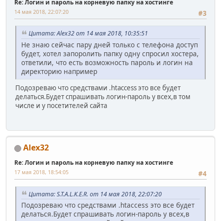
Re: Логин и пароль на корневую папку на хостинге
14 мая 2018, 22:07:20
#3
Цитата: Alex32 от 14 мая 2018, 10:35:51
Не знаю сейчас пару дней только с телефона доступ
будет, хотел запоролить папку одну спросил хостера,
ответили, что есть возможность пароль и логин на
директорию например
Подозреваю что средствами .htaccess это все будет
делаться.Будет спрашивать логин-пароль у всех,в том
числе и у посетителей сайта
Alex32
Re: Логин и пароль на корневую папку на хостинге
17 мая 2018, 18:54:05
#4
Цитата: S.T.A.L.K.E.R. от 14 мая 2018, 22:07:20
Подозреваю что средствами .htaccess это все будет
делаться.Будет спрашивать логин-пароль у всех,в