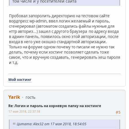
том числе и у посетителей сайта
Пробовал запоролить директорию на тестовом сайте
вордпресс wp-admin, ввел логин желаемый и пароль,
сгенерировал (автоматом создались файлы нужные для
нттp авториз...) зашел с другого браузера по адресу входа
в админ панель, появилось окно этой авторизации, после
входа в него уже окошко стандартной авторизации.
Только на форуме одном почему то писали не нужно так
делать, почему если хостинг позволяет сделать тоже
самое, что и вручную создавать, генерировать хеш пароля
и т.д.
Мой хостинг
Yarik
гость
Re: Логин и пароль на корневую папку на хостинге
17 мая 2018, 22:37:18
#5
Цитата: Alex32 от 17 мая 2018, 18:54:05