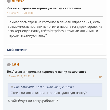
Alex32
Логин и пароль на корневую папку на хостинге
13 мая 2018, 20:18:03
Сейчас посмотрел на хостинге в панели управления, есть
возможность поставить логин и пароль на директорию, на
всю корневую папку сайта httpdocs. Стоит ли логинить и
паролить данную папку?
Мой хостинг
Сан
Re: Логин и пароль на корневую папку на хостинге
13 мая 2018, 22:51:12
#1
Цитата: Alex32 от 13 мая 2018, 20:18:03
Стоит ли логинить и паролить данную папку?
А сайт будет ли тогда работать?